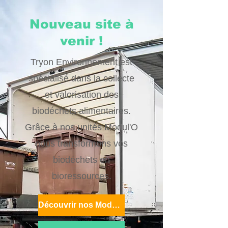
Nouveau site à
venir !
Tryon Environnement est
spécialisé dans la collecte
et valorisation des
biodéchets alimentaires.
Grâce à nos unités Modul'O
nous transformons vos
biodéchets en
bioressources.
Découvrir nos Modul'O