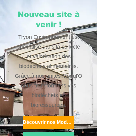
Nouveau site à
venir !
Tryon Environnement est
spécialisé dans la collecte
et valorisation des
biodéchets alimentaires.
Grâce à nos unités Modul'O
nous transformons vos
biodéchets en
bioressources.
Découvrir nos Modul'O