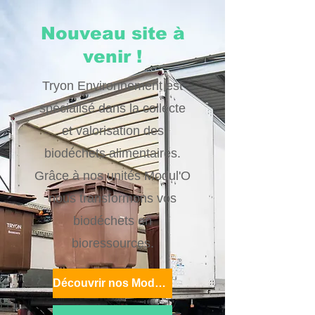
Nouveau site à
venir !
Tryon Environnement est
spécialisé dans la collecte
et valorisation des
biodéchets alimentaires.
Grâce à nos unités Modul'O
nous transformons vos
biodéchets en
bioressources.
Découvrir nos Modul'O