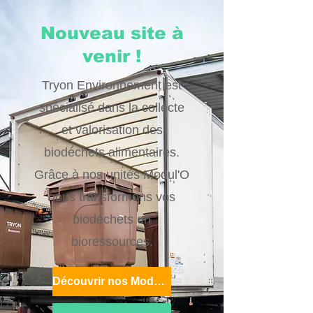
Nouveau site à
venir !
Tryon Environnement est
spécialisé dans la collecte
et valorisation des
biodéchets alimentaires.
Grâce à nos unités Modul'O
nous transformons vos
biodéchets en
bioressources.
Découvrir nos Modul'O